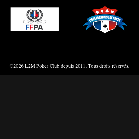
©2026 L2M Poker Club depuis 2011. Tous droits réservés.