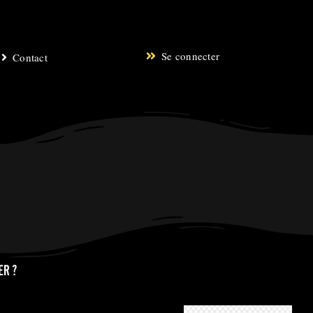
Se connecter
Contact