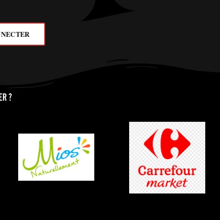
NNECTER