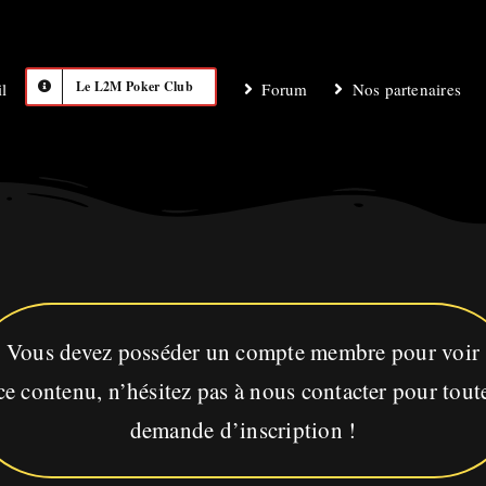
Le L2M Poker Club
l
Forum
Nos partenaires
Vous devez posséder un compte membre pour voir
ce contenu, n’hésitez pas à nous contacter pour tout
demande d’inscription !