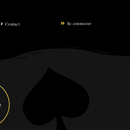
Se connecter
Contact
e