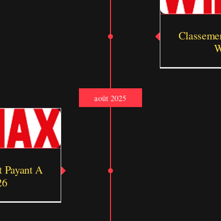
age d'accueil résultats
Résultats des championnats
Winamax
Classemen
W
août 2025
t Payant A
26