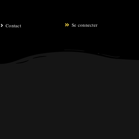
Se connecter
Contact