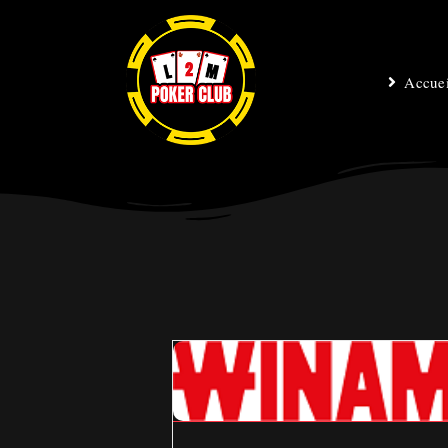
Passer
au
contenu
Accuei
ons pour le Winamax
 2026
nnats Winamax