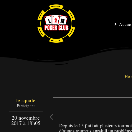
Passer
au
contenu
Accuei
Ho
le squale
Participant
20 novembre
2017 à 18h05
Depuis le 15 j’ai fait plusieurs tourno
d’autres tournois aurait il un problè