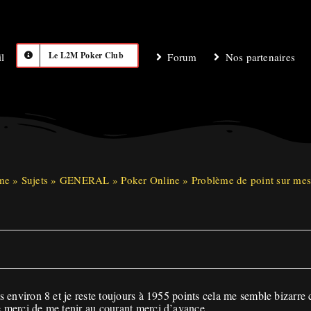
Le L2M Poker Club
l
Forum
Nos partenaires
me
»
Sujets
»
GENERAL
»
Poker Online
»
Problème de point sur mes
is environ 8 et je reste toujours à 1955 points cela me semble bizarre c
me merci de me tenir au courant merci d’avance